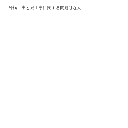
外構工事と庭工事に関する問題はなん
でも解決できると思います.
これまで日本一の技能集団を目指して
きたが、これからも、左官の技能と私
たちの意思を引き継いだ後輩の育成に
努めて行きたい.
左官・造園工