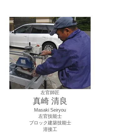
Craftsman
左官師匠
真崎 清良
Masaki Seiryou
左官技能士
ブロック建築技能士
溶接工