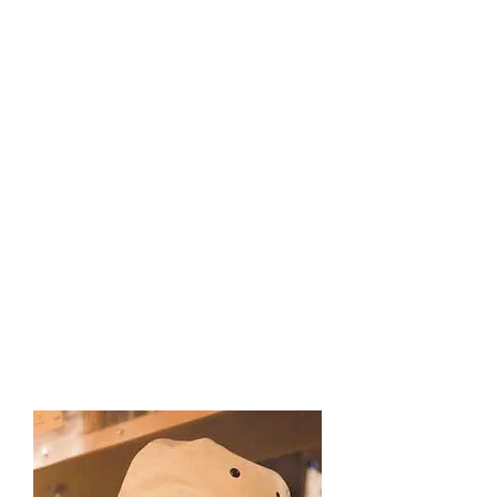
女性のもつやさしさをガーデンデザイ
ンにもりこみたい。
お庭づくりは女性としての視点がとて
も大切。家族が健やかに暮らせる、子
供と一緒に過ごす時間。そんななあな
たの大切時間のために、あなたのやさ
しさの中から真心のこもったデザイン
をみつけます。
里山の自然を手に届くお庭へも手入れ
の行き届いた春の雑木林にはカタク
リ、ニリンソウ、エンゴサクなど たく
さんの野草がつつましくそしてけなげ
に咲いています。そんな雑木林の散策
が趣味。あなたのお庭にももっとささ
やかな自然を取り込みたいです。